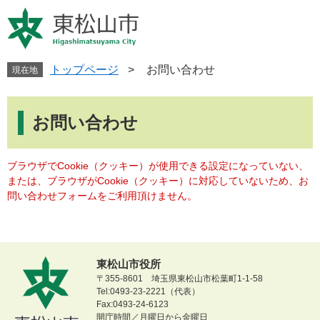
ペ
メ
ー
ニ
ジ
ュ
の
ー
先
を
トップページ
>
お問い合わせ
現在地
頭
飛
で
ば
本
す
し
文
お問い合わせ
。
て
本
文
ブラウザでCookie（クッキー）が使用できる設定になっていない、
へ
または、ブラウザがCookie（クッキー）に対応していないため、お
問い合わせフォームをご利用頂けません。
東松山市役所
〒355-8601 埼玉県東松山市松葉町1-1-58
Tel:0493-23-2221（代表）
Fax:0493-24-6123
開庁時間／月曜日から金曜日