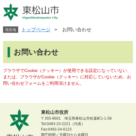
ペ
メ
ー
ニ
ジ
ュ
の
ー
先
を
トップページ
>
お問い合わせ
現在地
頭
飛
で
ば
本
す
し
文
お問い合わせ
。
て
本
文
ブラウザでCookie（クッキー）が使用できる設定になっていない、
へ
または、ブラウザがCookie（クッキー）に対応していないため、お
問い合わせフォームをご利用頂けません。
東松山市役所
〒355-8601 埼玉県東松山市松葉町1-1-58
Tel:0493-23-2221（代表）
Fax:0493-24-6123
開庁時間／月曜日から金曜日