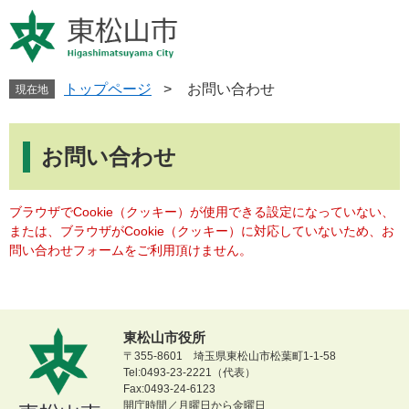
ペ
メ
ー
ニ
ジ
ュ
の
ー
先
を
トップページ
>
お問い合わせ
現在地
頭
飛
で
ば
本
す
し
文
お問い合わせ
。
て
本
文
ブラウザでCookie（クッキー）が使用できる設定になっていない、
へ
または、ブラウザがCookie（クッキー）に対応していないため、お
問い合わせフォームをご利用頂けません。
東松山市役所
〒355-8601 埼玉県東松山市松葉町1-1-58
Tel:0493-23-2221（代表）
Fax:0493-24-6123
開庁時間／月曜日から金曜日